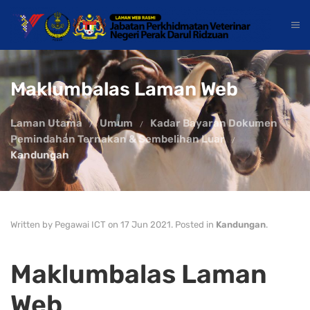
Maklumbalas Laman Web
Laman Utama
Umum
Kadar Bayaran Dokumen
Pemindahan Ternakan & Sembelihan Luar
Kandungan
Written by Pegawai ICT on
17 Jun 2021
. Posted in
Kandungan
.
Maklumbalas Laman
Web