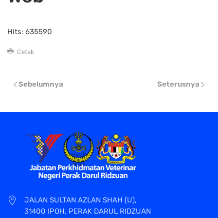
Hits: 635590
Cetak
Sebelumnya
Seterusnya
JALAN SULTAN AZLAN SHAH (U),
31400 IPOH, PERAK DARUL RIDZUAN