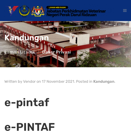
Kandungan
Laman Utama
Dasar Privasi
Written by Vendor on
17 November 2021
. Posted in
Kandungan
.
e-pintaf
e-PINTAF