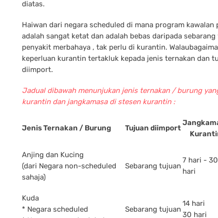
diatas.
Haiwan dari negara scheduled di mana program kawalan 
adalah sangat ketat dan adalah bebas daripada sebarang
penyakit merbahaya , tak perlu di kurantin. Walaubagai
keperluan kurantin tertakluk kepada jenis ternakan dan tu
diimport.
Jadual dibawah menunjukan jenis ternakan / burung yan
kurantin dan jangkamasa di stesen kurantin :
Jangkam
Jenis Ternakan / Burung
Tujuan diimport
Kuranti
Anjing dan Kucing
7 hari - 30
(dari Negara non-scheduled
Sebarang tujuan
hari
sahaja)
Kuda
14 hari
* Negara scheduled
Sebarang tujuan
30 hari