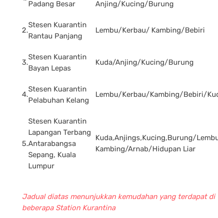
Padang Besar
Anjing/Kucing/Burung
Stesen Kuarantin
2.
Lembu/Kerbau/ Kambing/Bebiri
Rantau Panjang
Stesen Kuarantin
3.
Kuda/Anjing/Kucing/Burung
Bayan Lepas
Stesen Kuarantin
4.
Lembu/Kerbau/Kambing/Bebiri/Ku
Pelabuhan Kelang
Stesen Kuarantin
Lapangan Terbang
Kuda,Anjings,Kucing,Burung/Lembu
5.
Antarabangsa
Kambing/Arnab/Hidupan Liar
Sepang, Kuala
Lumpur
Jadual diatas menunjukkan kemudahan yang terdapat di
beberapa Station Kurantina