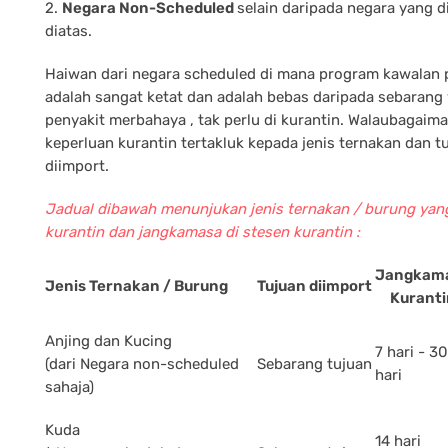
2.
Negara Non-Scheduled
selain daripada negara yang d
diatas.
Haiwan dari negara scheduled di mana program kawalan 
adalah sangat ketat dan adalah bebas daripada sebarang
penyakit merbahaya , tak perlu di kurantin. Walaubagai
keperluan kurantin tertakluk kepada jenis ternakan dan tu
diimport.
Jadual dibawah menunjukan jenis ternakan / burung yan
kurantin dan jangkamasa di stesen kurantin :
Jangkam
Jenis Ternakan / Burung
Tujuan diimport
Kuranti
Anjing dan Kucing
7 hari - 30
(dari Negara non-scheduled
Sebarang tujuan
hari
sahaja)
Kuda
14 hari