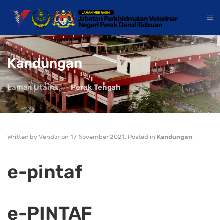
Kandungan
Laman Utama
Perak Tengah
Written by Vendor on
17 November 2021
. Posted in
Kandungan
.
e-pintaf
e-PINTAF