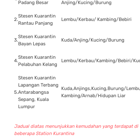
Padang Besar
Anjing/Kucing/Burung
Stesen Kuarantin
2.
Lembu/Kerbau/ Kambing/Bebiri
Rantau Panjang
Stesen Kuarantin
3.
Kuda/Anjing/Kucing/Burung
Bayan Lepas
Stesen Kuarantin
4.
Lembu/Kerbau/Kambing/Bebiri/Ku
Pelabuhan Kelang
Stesen Kuarantin
Lapangan Terbang
Kuda,Anjings,Kucing,Burung/Lembu
5.
Antarabangsa
Kambing/Arnab/Hidupan Liar
Sepang, Kuala
Lumpur
Jadual diatas menunjukkan kemudahan yang terdapat di
beberapa Station Kurantina