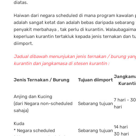
diatas.
Haiwan dari negara scheduled di mana program kawalan 
adalah sangat ketat dan adalah bebas daripada sebarang
penyakit merbahaya , tak perlu di kurantin. Walaubagai
keperluan kurantin tertakluk kepada jenis ternakan dan tu
diimport.
Jadual dibawah menunjukan jenis ternakan / burung yan
kurantin dan jangkamasa di stesen kurantin :
Jangkam
Jenis Ternakan / Burung
Tujuan diimport
Kuranti
Anjing dan Kucing
7 hari - 30
(dari Negara non-scheduled
Sebarang tujuan
hari
sahaja)
Kuda
14 hari
* Negara scheduled
Sebarang tujuan
30 hari